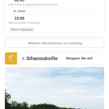
08:45
Koh Rong (Longset Beach) (Harbour)
1h 15min
10:00
Sihanoukville (Harbour)
Ohne Unterkunft
Weitere Informationen zur Leistung
07
Sihanoukville
Stoppen Sie auf
8.
Dez.