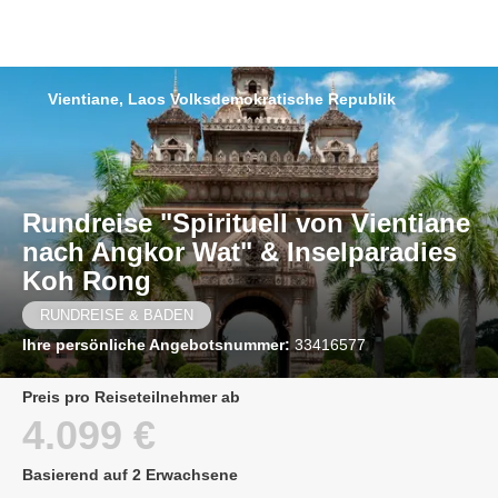
Vientiane, Laos Volksdemokratische Republik
Rundreise "Spirituell von Vientiane
nach Angkor Wat" & Inselparadies
Koh Rong
RUNDREISE & BADEN
Ihre persönliche Angebotsnummer:
33416577
Preis pro Reiseteilnehmer ab
4.099 €
Basierend auf 2 Erwachsene