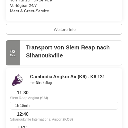
Von Tür zu Tür-Service
Verfügbar 24/7
Meet & Greet-Service
Weitere Info
Transport von Siem Reap nach
03
Sihanoukville
Dez.
Cambodia Angkor Air (K6) - K6 131
Direktflug
11:30
Siem Reap Angkor
(SAI)
1h 10min
12:40
Sihanoukville International Airport
(KOS)
1 PC