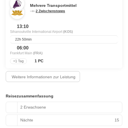
werden kann. Anreise per Überlandtransfer ab Phnom Penh
Mehrere Transportmittel
oder per Flug ab Saigon oder Siem Reap.
2 Zwischenstopps
13:10
Sihanoukville International Airport
(KOS)
22h 50min
06:00
Frankfurt Main
(FRA)
1 PC
+1 Tag
Weitere Informationen zur Leistung
Reisezusammenfassung
2 Erwachsene
Nächte
15