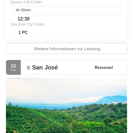
Quepos City Center
4h 30min
12:30
San Jose City Center
1 PC
Weitere Informationen zur Leistung
15
San José
Reiseziel
9.
Sept.