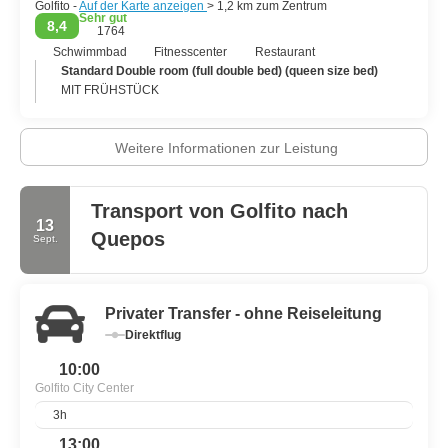
Golfito -
Auf der Karte anzeigen
> 1,2 km zum Zentrum
Sehr gut
8,4
1764
Schwimmbad
Fitnesscenter
Restaurant
Standard Double room (full double bed) (queen size bed)
MIT FRÜHSTÜCK
Weitere Informationen zur Leistung
Transport von Golfito nach
13
Quepos
Sept.
Privater Transfer - ohne Reiseleitung
Direktflug
10:00
Golfito City Center
3h
13:00