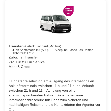
San José über ein attraktives Nachtleben mit zahlreichen
Restaurants, Bars, Diskotheken und Kasinos. Zudem bieten sich
durch die Nähe zu Vulkanen, Nationalparks, Flüssen und
Wasserfällen sehr interessante Ausflüge an.
Transfer
- Geteilt: Standard (Minibus)
Juan Santamaria Intl (SJO)
Sleep Inn Paseo Las Damas
Abholzeit: 17:00
Zubucher Transfer
24h Tür zu Tür Service
Meet & Greet
Flughafenreiseleitung am Ausgang des internationalen
Ankunftsterminals zwischen 11 h und 21 h, bei Ankunft
zwischen 21 h und 11 h Abholung von einem
spanischsprechenden Fahrer. Sie erhalten eine
Informationsbroschüre mit Tipps zum sicheren und
nachhaltigen Reisen und die Kontaktdaten der Agentur vor
Ort.