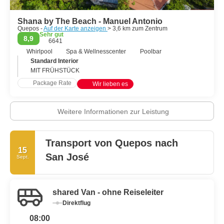
Shana by The Beach - Manuel Antonio
Quepos -
Auf der Karte anzeigen
> 3,6 km zum Zentrum
Sehr gut
8,9
6641
Whirlpool
Spa & Wellnesscenter
Poolbar
Standard Interior
MIT FRÜHSTÜCK
Package Rate
Wir lieben es
Weitere Informationen zur Leistung
Transport von Quepos nach
15
San José
Sept.
shared Van - ohne Reiseleiter
Direktflug
08:00