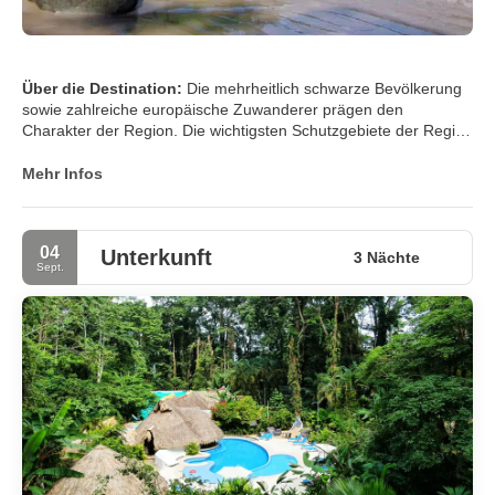
Über die Destination:
Die mehrheitlich schwarze Bevölkerung
sowie zahlreiche europäische Zuwanderer prägen den
Charakter der Region. Die wichtigsten Schutzgebiete der Region
sind der Cahuita Nationalpark und das südlicher gelegene
Gandoca Manzanillo Naturschutzgebiet. Sie bieten nicht nur
Mehr Infos
schöne Strände, sondern auch Regenwaldpfade, auf denen
viele Vogelarten beobachtet werden können. Auch Schnorchler
kommen trotz des Erdbebens 1991, welches die vorgelagerten
04
Unterkunft
Korallenriffe teilweise zerstört hat, auf ihre Kosten.
3 Nächte
Sept.