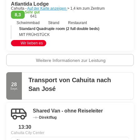
Atlantida Lodge
Cahuita -
Auf der Karte anzeigen
> 1,4 km zum Zentrum
Sehr gut
8,3
641
Schwimmbad
Strand
Restaurant
Standard Quadruple room (2 full double beds)
MIT FRÜHSTÜCK
Wir lieben es
Weitere Informationen zur Leistung
Transport von Cahuita nach
28
San José
Sept.
Shared Van - ohne Reiseleiter
Direktflug
13:30
Cahuita City Center