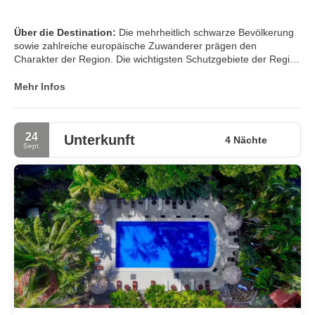
Über die Destination:
Die mehrheitlich schwarze Bevölkerung
sowie zahlreiche europäische Zuwanderer prägen den
Charakter der Region. Die wichtigsten Schutzgebiete der Region
sind der Cahuita Nationalpark und das südlicher gelegene
Gandoca Manzanillo Naturschutzgebiet. Sie bieten nicht nur
Mehr Infos
schöne Strände, sondern auch Regenwaldpfade, auf denen
viele Vogelarten beobachtet werden können. Auch Schnorchler
kommen trotz des Erdbebens 1991, welches die vorgelagerten
24
Unterkunft
Korallenriffe teilweise zerstört hat, auf ihre Kosten.
4 Nächte
Sept.