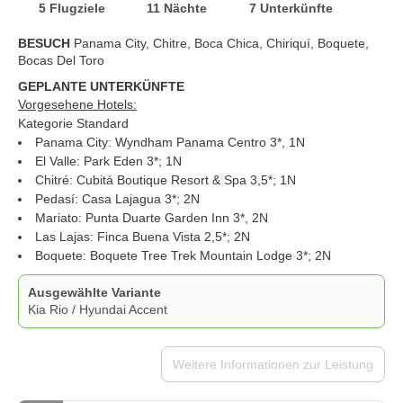
5 Flugziele
11 Nächte
7 Unterkünfte
BESUCH
Panama City, Chitre, Boca Chica, Chiriquí, Boquete,
Bocas Del Toro
GEPLANTE UNTERKÜNFTE
Vorgesehene Hotels:
Kategorie Standard
Panama City: Wyndham Panama Centro 3*, 1N
El Valle: Park Eden 3*; 1N
Chitré: Cubitá Boutique Resort & Spa 3,5*; 1N
Pedasí: Casa Lajagua 3*; 2N
Mariato: Punta Duarte Garden Inn 3*, 2N
Las Lajas: Finca Buena Vista 2,5*; 2N
Boquete: Boquete Tree Trek Mountain Lodge 3*; 2N
Ausgewählte Variante
Kia Rio / Hyundai Accent
Weitere Informationen zur Leistung