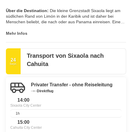
Über die Destination:
Die kleine Grenzstadt Sixaola liegt am
südlichen Rand von Limón in der Karibik und ist daher bei
Menschen beliebt, die nach oder aus Panama einreisen. Eine
Brücke verbindet Sixaola mit Guabito, einer weiteren kleinen
Stadt auf der Panamá-Seite. Die Provinz Limón ist bekannt für
Mehr Infos
ihre Bananenproduktion und liegt auf der karibischen Seite des
Landes.
Transport von Sixaola nach
24
Cahuita
Sept.
Privater Transfer - ohne Reiseleitung
Direktflug
14:00
Sixaola City Center
1h
15:00
Cahuita City Center