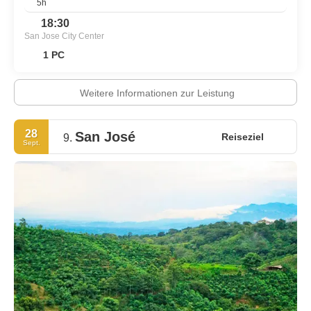
5h
18:30
San Jose City Center
1 PC
Weitere Informationen zur Leistung
28
San José
Reiseziel
9.
Sept.