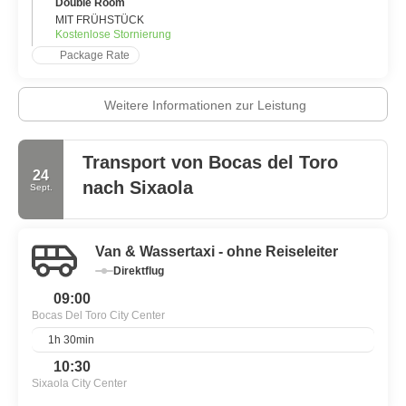
Jahresdurchschnitt von etwa 27 Grad Celsius ist es aber immer
Double Room
noch sehr warm und angenehm. Bei einem geplanten Besuch in
MIT FRÜHSTÜCK
Kostenlose Stornierung
Bocas beachten Sie bitte, dass es eine eher regnerische Provinz
ist. Die Regenzeit ist von Mai bis August und von November bis
Package Rate
Januar. Die Trocken- und Halbtrockenzeit ist von Februar bis
April und von September bis Oktober.
Weitere Informationen zur Leistung
Transport von Bocas del Toro
24
nach Sixaola
Sept.
Van & Wassertaxi - ohne Reiseleiter
Direktflug
09:00
Bocas Del Toro City Center
1h 30min
10:30
Sixaola City Center