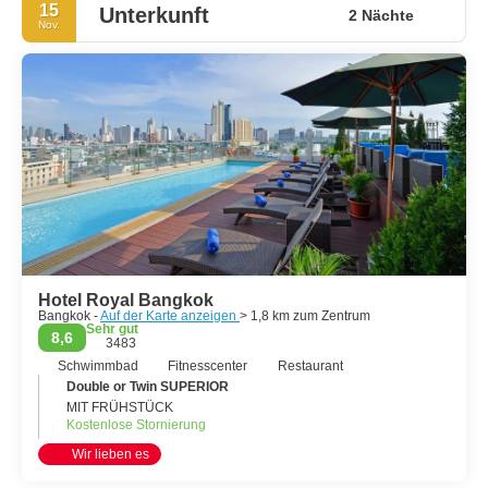
15
Unterkunft
2 Nächte
Nov.
Hotel Royal Bangkok
Bangkok -
Auf der Karte anzeigen
> 1,8 km zum Zentrum
Sehr gut
8,6
3483
Schwimmbad
Fitnesscenter
Restaurant
Double or Twin SUPERIOR
MIT FRÜHSTÜCK
Kostenlose Stornierung
Wir lieben es