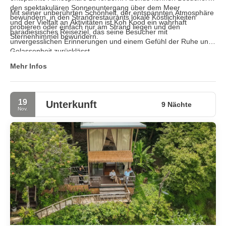
den spektakulären Sonnenuntergang über dem Meer
Mit seiner unberührten Schönheit, der entspannten Atmosphäre
bewundern, in den Strandrestaurants lokale Köstlichkeiten
und der Vielfalt an Aktivitäten ist Koh Kood ein wahrhaft
probieren oder einfach nur am Strand liegen und den
paradiesisches Reiseziel, das seine Besucher mit
Sternenhimmel bewundern.
unvergesslichen Erinnerungen und einem Gefühl der Ruhe und
Gelassenheit zurücklässt.
Mehr Infos
19
Unterkunft
9 Nächte
Nov.