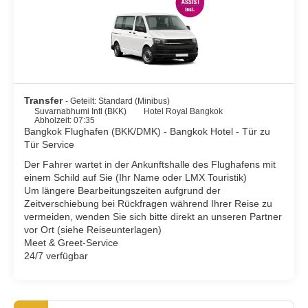
eigentlich nichts, was es in Bangkok nicht gibt.
Bangkok hat kein wirkliches Stadtzentrum, dafür aber
verschiedene "zentrale Viertel". Die meistbesuchte Gegend
tagsüber ist die Altstadt, die am Ostufer des Flusses Chao
Phraya liegt. Hier gibt es fantastische historische Architektur, z.
B. den Grand Palace. Südlich daran grenzt Chinatown. Weiter
südlich befindet sich das eigentliche Zentrum zwischen Silom
Transfer
- Geteilt: Standard (Minibus)
Road und Surawongse Road. Weiter östlich erstreckt sich das
Suvarnabhumi Intl (BKK)
Hotel Royal Bangkok
modernste Viertel voller Geschäfte, Hotels und Botschaften
Abholzeit: 07:35
entlang der Sukhumvit Road. Bangkok wurde früher wegen
Bangkok Flughafen (BKK/DMK) - Bangkok Hotel - Tür zu
seiner vielen Wasserstraßen als "Venedig des Ostens"
Tür Service
bezeichnet. Heute befinden sich seine Klongs, die Kanäle, fast
Der Fahrer wartet in der Ankunftshalle des Flughafens mit
nur noch in Thonburi, westlich des Chao Phraya.
einem Schild auf Sie (Ihr Name oder LMX Touristik)
Um längere Bearbeitungszeiten aufgrund der
Bangkok besitzt einen modernen Skytrain, der es jedem
Zeitverschiebung bei Rückfragen während Ihrer Reise zu
Touristen erlaubt, die Stadt auf eigene Faust zu erkunden.
vermeiden, wenden Sie sich bitte direkt an unseren Partner
Taxifahrten sind erschwinglich, können aber aufgrund der vollen
vor Ort (siehe Reiseunterlagen)
Straßen zeitaufwendig sein.
Meet & Greet-Service
24/7 verfügbar
In Bangkok herrscht ganzjährig ein warmes, feuchtes Klima.
Während des Monsuns, etwa von April bis Oktober, fällt der
meiste Niederschlag, in der Regel in Form von heftigen, aber