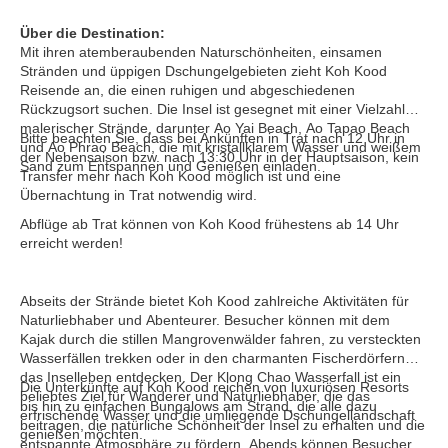
Über die Destination:
Mit ihren atemberaubenden Naturschönheiten, einsamen
Stränden und üppigen Dschungelgebieten zieht Koh Kood
Reisende an, die einen ruhigen und abgeschiedenen
Rückzugsort suchen. Die Insel ist gesegnet mit einer Vielzahl
malerischer Strände, darunter Ao Yai Beach, Ao Tapao Beach
Bitte beachten Sie, dass bei Ankünften in Trat nach 12 Uhr in
und Ao Phrao Beach, die mit kristallklarem Wasser und weißem
der Nebensaison bzw. nach 13:30 Uhr in der Hauptsaison, kein
Sand zum Entspannen und Genießen einladen.
Transfer mehr nach Koh Kood möglich ist und eine
Übernachtung in Trat notwendig wird.
Abflüge ab Trat können von Koh Kood frühestens ab 14 Uhr
erreicht werden!
Abseits der Strände bietet Koh Kood zahlreiche Aktivitäten für
Naturliebhaber und Abenteurer. Besucher können mit dem
Kajak durch die stillen Mangrovenwälder fahren, zu versteckten
Wasserfällen trekken oder in den charmanten Fischerdörfern
das Inselleben entdecken. Der Klong Chao Wasserfall ist ein
Die Unterkünfte auf Koh Kood reichen von luxuriösen Resorts
beliebtes Ziel für Wanderer und Naturliebhaber, die das
bis hin zu einfachen Bungalows am Strand, die alle dazu
erfrischende Wasser und die umliegende Dschungellandschaft
beitragen, die natürliche Schönheit der Insel zu erhalten und die
genießen möchten.
entspannte Atmosphäre zu fördern. Abends können Besucher