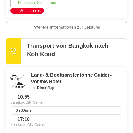
Kostenlose Stornierung
Touristen erlaubt, die Stadt auf eigene Faust zu erkunden.
Taxifahrten sind erschwinglich, können aber aufgrund der vollen
Wir lieben es
Straßen zeitaufwendig sein.
In Bangkok herrscht ganzjährig ein warmes, feuchtes Klima.
Weitere Informationen zur Leistung
Während des Monsuns, etwa von April bis Oktober, fällt der
meiste Niederschlag, in der Regel in Form von heftigen, aber
Transport von Bangkok nach
19
Koh Kood
Nov.
Land- & Boottransfer (ohne Guide) -
von/bis Hotel
Direktflug
10:55
Bangkok City Center
6h 30min
17:10
Koh Kood City Center