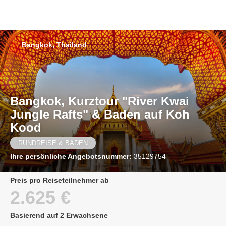
Bangkok, Thailand
Bangkok, Kurztour "River Kwai
Jungle Rafts" & Baden auf Koh
Kood
RUNDREISE & BADEN
Ihre persönliche Angebotsnummer:
35129754
Preis pro Reiseteilnehmer ab
2.625 €
Basierend auf 2 Erwachsene