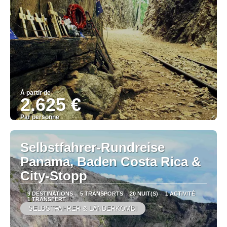
À partir de
2.625 €
Par personne
Afficher
Selbstfahrer-Rundreise
Panama, Baden Costa Rica &
City-Stopp
9 DESTINATIONS
5 TRANSPORTS
20 NUIT(S)
1 ACTIVITÉ
1 TRANSFERT
SELBSTFAHRER & LÄNDERKOMBI