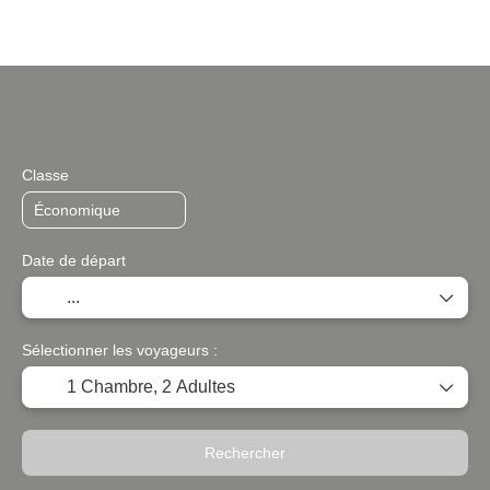
Multi-destinations
Hébergements
Tr
+
Classe
Date de départ
Sélectionner les voyageurs :
1 Chambre,
2 Adultes
Rechercher