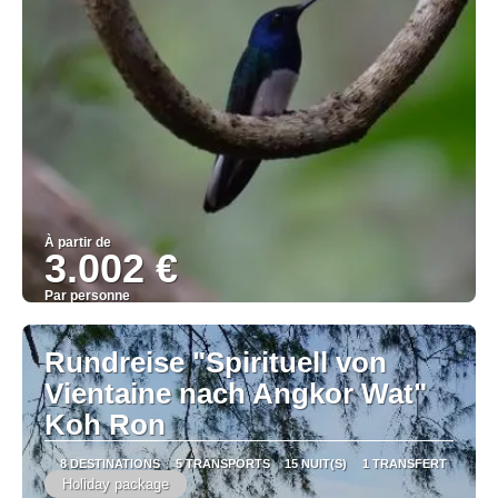
À partir de
3.002 €
Par personne
Afficher
Rundreise "Spirituell von
Vientaine nach Angkor Wat"
Koh Ron
8 DESTINATIONS
5 TRANSPORTS
15 NUIT(S)
1 TRANSFERT
Holiday package