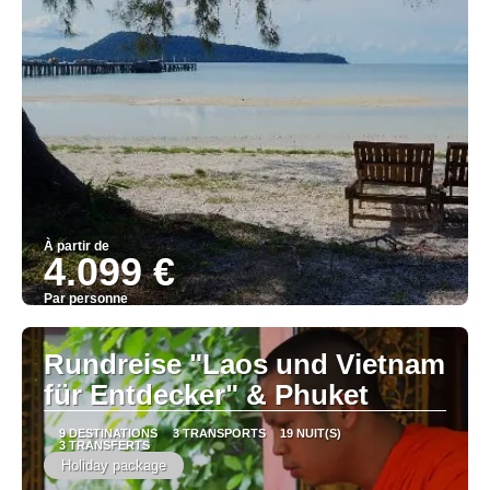
À partir de
4.099 €
Par personne
Afficher
Rundreise "Laos und Vietnam
für Entdecker" & Phuket
9 DESTINATIONS
3 TRANSPORTS
19 NUIT(S)
3 TRANSFERTS
Holiday package