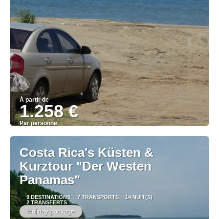
À partir de
1.258 €
Par personne
Afficher
Costa Rica's Küsten &
Kurztour "Der Westen
Panamas"
9 DESTINATIONS
7 TRANSPORTS
14 NUIT(S)
2 TRANSFERTS
Holiday package