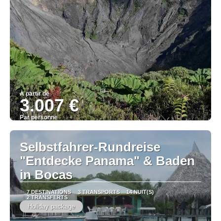
À partir de
3.007 €
Par personne
Afficher
Selbstfahrer-Rundreise
"Entdecke Panama" & Baden
in Bocas
7 DESTINATIONS
3 TRANSPORTS
14 NUIT(S)
2 TRANSFERTS
Holiday package