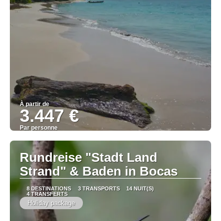
À partir de
3.447 €
Par personne
Afficher
Rundreise "Stadt Land
Strand" & Baden in Bocas
8 DESTINATIONS
3 TRANSPORTS
14 NUIT(S)
4 TRANSFERTS
Holiday package