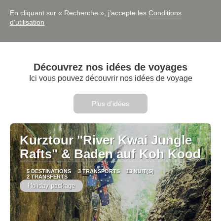
En cliquant sur « Recherche », j’accepte les
Conditions
d’utilisation
Découvrez nos idées de voyages
Ici vous pouvez découvrir nos idées de voyage
Plus d’idées
Kurztour "River Kwai Jungle
Rafts" & Baden auf Koh Kood
5 DESTINATIONS
3 TRANSPORTS
13 NUIT(S)
2 TRANSFERTS
Holiday package