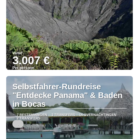
Vanaf
3.007 €
Per persoon
Bekijk
Selbstfahrer-Rundreise
"Entdecke Panama" & Baden
in Bocas
7 BESTEMMINGEN
3 TRANSFERS
14 OVERNACHTINGEN
2 TRANSFERS
.