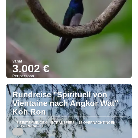
Vanaf
3.002 €
Per persoon
Bekijk
Rundreise "Spirituell von
Vientaine nach Angkor Wat"
Koh Ron
8 BESTEMMINGEN
5 TRANSFERS
15 OVERNACHTINGEN
1 OVERDRACHT
.