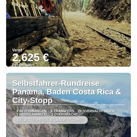
Vanaf
2.625 €
Per persoon
Bekijk
Selbstfahrer-Rundreise
Panama, Baden Costa Rica &
City-Stopp
9 BESTEMMINGEN
5 TRANSFERS
20 OVERNACHTINGEN
1 WERKZAAMHEID
1 OVERDRACHT
SELBSTFAHRER & LÄNDERKOMBI