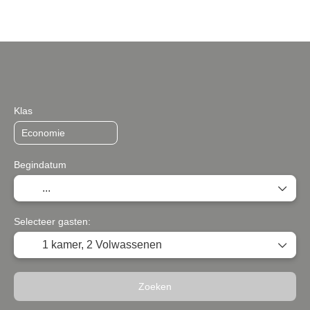
TripDesigner
Accommodatie
Vervoer
+
Klas
Begindatum
Selecteer gasten:
1 kamer,
2 Volwassenen
Zoeken