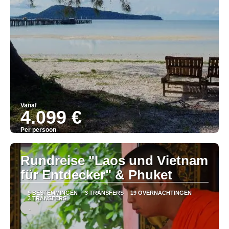
Vanaf
4.099 €
Per persoon
Bekijk
Rundreise "Laos und Vietnam
für Entdecker" & Phuket
9 BESTEMMINGEN
3 TRANSFERS
19 OVERNACHTINGEN
3 TRANSFERS
.