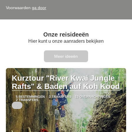
Voorwaarden
ga door
Onze reisideeën
Hier kunt u onze aanraders bekijken
Meer ideeën
Kurztour "River Kwai Jungle
Rafts" & Baden auf Koh Kood
5 BESTEMMINGEN
3 TRANSFERS
13 OVERNACHTINGEN
2 TRANSFERS
.