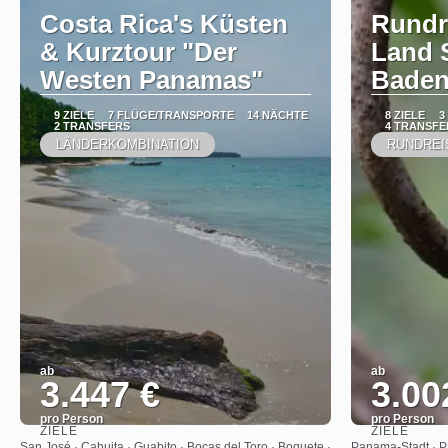
Costa Rica's Küsten
Rundr
& Kurztour "Der
Land 
Westen Panamas"
Baden
9 ZIELE
7 FLÜGE/TRANSPORTE
14 NÄCHTE
8 ZIELE
3
2 TRANSFERS
4 TRANSFE
LÄNDERKOMBINATION
RUNDREI
ab
ab
3.447 €
3.00
pro Person
pro Person
ZIELE
ZIELE
Sehen
San José · Cahuita · Guabito · Bocas del Toro · Boquete ·
Panama-Stadt · P