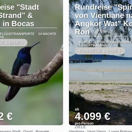
eise "Stadt
Rundreise "Spir
Strand" &
von Vientiane 
 in Bocas
Angkor Wat" K
Ron
 FLÜGE/TRANSPORTE
14 NÄCHTE
RS
SE & BADEN
8 ZIELE
5 FLÜGE/TRANSPORTE
1 ÜBERTRAGUNG
RUNDREISE & BADEN
ab
2 €
4.099 €
pro Person
ZIELE
Sehen
Sehen
anama-Stadt · David · Boquete ·
Vientiane · Vang Vieng · Luang Praban