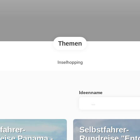
Themen
Inselhopping
Ideenname
fahrer-
Selbstfahrer-
eise Panama -
Rundreise "Ent