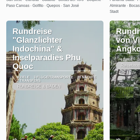
Paso Canoas · Golfito · Quepos · San José
Almirante · Bocas
Stadt
Rundreise
Rundre
"Glanzlichter
von V
Indochina" &
Angko
Inselparadies Phu
4 ZIELE
1
Quoc
Reisebaus
9 ZIELE
3 FLÜGE/TRANSPORTE
20 NÄCHTE
2 TRANSFERS
RUNDREISE & BADEN
ab
ab