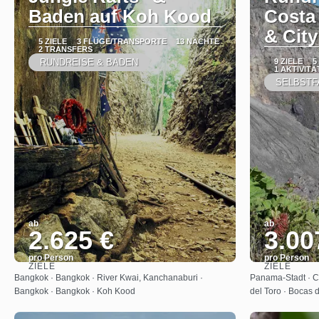
Baden auf Koh Kood
Costa 
& City
5 ZIELE
3 FLÜGE/TRANSPORTE
13 NÄCHTE
2 TRANSFERS
RUNDREISE & BADEN
9 ZIELE
5
1 AKTIVITÄ
SELBSTF
ab
ab
2.625 €
3.00
pro Person
pro Person
ZIELE
ZIELE
Sehen
Bangkok · Bangkok · River Kwai, Kanchanaburi ·
Panama-Stadt · Ch
Bangkok · Bangkok · Koh Kood
del Toro · Bocas d