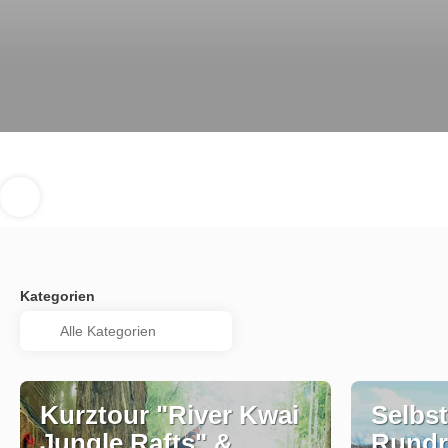
Kategorien
Kurztour "River Kwai
Selbst
Jungle Rafts" &
Rundr