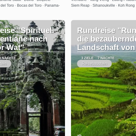
 del Toro · Bocas del Toro · Panama-
Siem Reap · Sihanoukville · Koh Rong 
ise "Spirituell
Rundreise "Ru
ientiane nach
die bezaubernd
r Wat"
Landschaft von
0 NÄCHTE
3 ZIELE
7 NÄCHTE
tein
Reisebaustein
ab