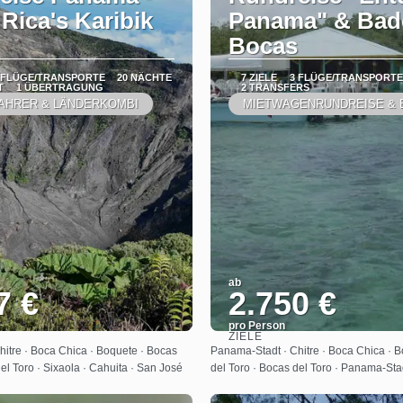
Rica's Karibik
Panama" & Bad
Bocas
 FLÜGE/TRANSPORTE
20 NÄCHTE
7 ZIELE
3 FLÜGE/TRANSPORTE
T
1 ÜBERTRAGUNG
2 TRANSFERS
AHRER & LÄNDERKOMBI
MIETWAGENRUNDREISE & 
ab
7 €
2.750 €
pro Person
ZIELE
Sehen
Sehen
itre · Boca Chica · Boquete · Bocas
Panama-Stadt · Chitre · Boca Chica · 
el Toro · Sixaola · Cahuita · San José
del Toro · Bocas del Toro · Panama-Sta