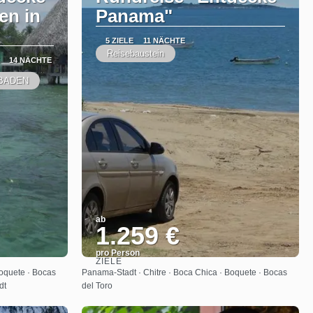
en in
Panama"
5 ZIELE
11 NÄCHTE
Reisebaustein
14 NÄCHTE
BADEN
ab
1.259 €
pro Person
ZIELE
Sehen
Boquete · Bocas
Panama-Stadt · Chitre · Boca Chica · Boquete · Bocas
dt
del Toro