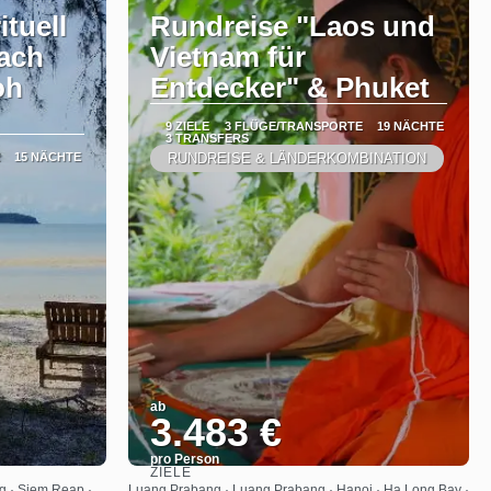
ituell
Rundreise "Laos und
nach
Vietnam für
oh
Entdecker" & Phuket
9 ZIELE
3 FLÜGE/TRANSPORTE
19 NÄCHTE
3 TRANSFERS
15 NÄCHTE
RUNDREISE & LÄNDERKOMBINATION
ab
3.483 €
pro Person
ZIELE
Sehen
g · Siem Reap ·
Luang Prabang · Luang Prabang · Hanoi · Ha Long Bay ·