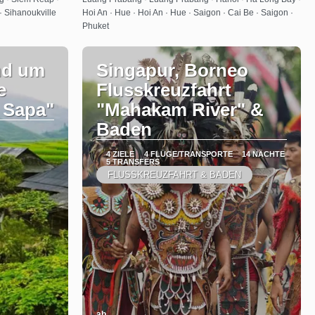
· Sihanoukville
Hoi An · Hue · Hoi An · Hue · Saigon · Cai Be · Saigon ·
Phuket
nd um
Singapur, Borneo
e
Flusskreuzfahrt
 Sapa"
"Mahakam River" &
Baden
4 ZIELE
4 FLÜGE/TRANSPORTE
14 NÄCHTE
5 TRANSFERS
FLUSSKREUZFAHRT & BADEN
ab